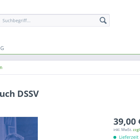
NG
in
buch DSSV
39,00 
inkl. MwSt.
zzg
Lieferzeit