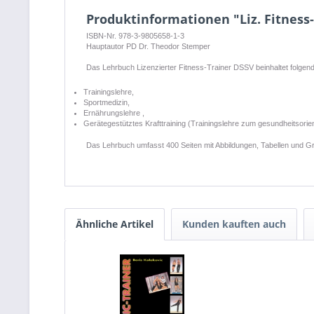
Produktinformationen "Liz. Fitness
ISBN-Nr. 978-3-9805658-1-3
Hauptautor PD Dr. Theodor Stemper
Das Lehrbuch Lizenzierter Fitness-Trainer DSSV beinhaltet folgen
Trainingslehre,
Sportmedizin,
Ernährungslehre ,
Gerätegestütztes Krafttraining (Trainingslehre zum gesundheitsorien
Das Lehrbuch umfasst 400 Seiten mit Abbildungen, Tabellen und Gr
Ähnliche Artikel
Kunden kauften auch